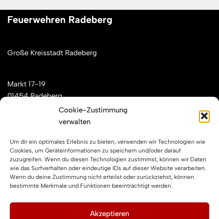
Feuerwehren Radeberg
Große Kreisstadt Radeberg
Markt 17-19
01454 Radeberg
Cookie-Zustimmung
verwalten
Mail: kontakt[at]feuerwehren-radeberg.de
Um dir ein optimales Erlebnis zu bieten, verwenden wir Technologien wie
Feuerwehren Radeberg im Internet
Cookies, um Geräteinformationen zu speichern und/oder darauf
zuzugreifen. Wenn du diesen Technologien zustimmst, können wir Daten
wie das Surfverhalten oder eindeutige IDs auf dieser Website verarbeiten.
Wenn du deine Zustimmung nicht erteilst oder zurückziehst, können
Facebook
Instagram
YouTube
bestimmte Merkmale und Funktionen beeinträchtigt werden.
Impressum und Datenschutz
Akzeptieren