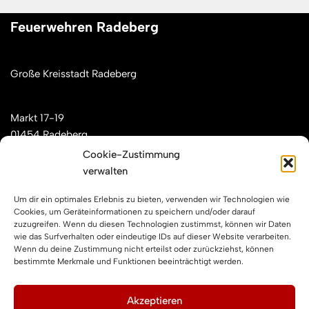
Feuerwehren Radeberg
Große Kreisstadt Radeberg
Markt 17-19
01454 Radeberg
Cookie-Zustimmung
verwalten
Mail: kontakt[at]feuerwehren-radeberg.de
Um dir ein optimales Erlebnis zu bieten, verwenden wir Technologien wie
Feuerwehren Radeberg im Internet
Cookies, um Geräteinformationen zu speichern und/oder darauf
zuzugreifen. Wenn du diesen Technologien zustimmst, können wir Daten
wie das Surfverhalten oder eindeutige IDs auf dieser Website verarbeiten.
Wenn du deine Zustimmung nicht erteilst oder zurückziehst, können
Facebook
Instagram
YouTube
bestimmte Merkmale und Funktionen beeinträchtigt werden.
Impressum und Datenschutz
Akzeptieren