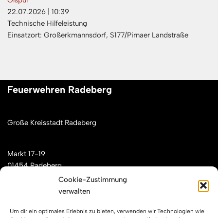
22.07.2026
|
10:39
Technische Hilfeleistung
Einsatzort: Großerkmannsdorf, S177/Pirnaer Landstraße
Feuerwehren Radeberg
Große Kreisstadt Radeberg
Markt 17-19
01454 Radeberg
Cookie-Zustimmung
verwalten
Mail: kontakt[at]feuerwehren-radeberg.de
Um dir ein optimales Erlebnis zu bieten, verwenden wir Technologien wie
Feuerwehren Radeberg im Internet