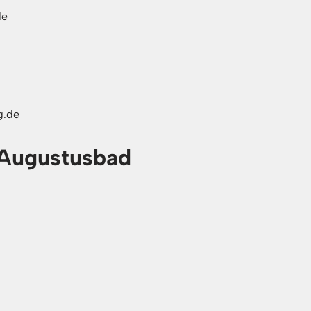
de
g.de
-Augustusbad