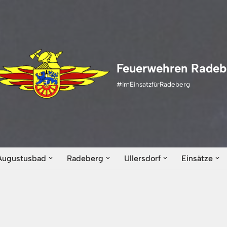
Feuerwehren Radeb
#imEinsatzfürRadeberg
Augustusbad
Radeberg
Ullersdorf
Einsätze