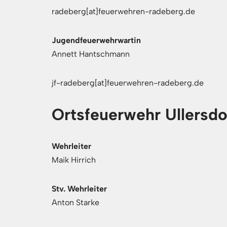
radeberg[at]feuerwehren-radeberg.de
Jugendfeuerwehrwartin
Annett Hantschmann
jf-radeberg[at]feuerwehren-radeberg.de
Ortsfeuerwehr Ullersdo
Wehrleiter
Maik Hirrich
Stv. Wehrleiter
Anton Starke