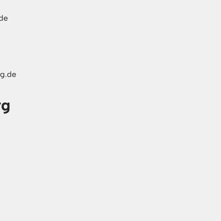
de
rg.de
rg