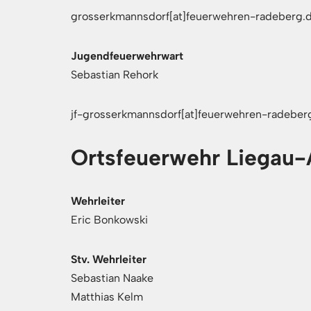
grosserkmannsdorf[at]feuerwehren-radeberg.
Jugendfeuerwehrwart
Sebastian Rehork
jf-grosserkmannsdorf[at]feuerwehren-radeber
Ortsfeuerwehr Liegau
Wehrleiter
Eric Bonkowski
Stv. Wehrleiter
Sebastian Naake
Matthias Kelm