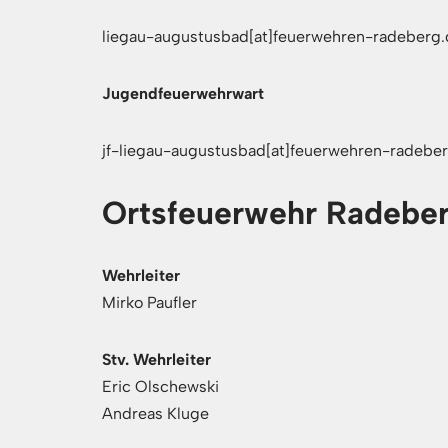
liegau-augustusbad[at]feuerwehren-radeberg.
Jugendfeuerwehrwart
jf-liegau-augustusbad[at]feuerwehren-radebe
Ortsfeuerwehr Radebe
Wehrleiter
Mirko Paufler
Stv. Wehrleiter
Eric Olschewski
Andreas Kluge