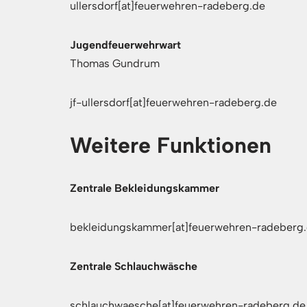
ullersdorf[at]feuerwehren-radeberg.de
Jugendfeuerwehrwart
Thomas Gundrum
jf-ullersdorf[at]feuerwehren-radeberg.de
Weitere Funktionen
Zentrale Bekleidungskammer
bekleidungskammer[at]feuerwehren-radeberg
Zentrale Schlauchwäsche
schlauchwaesche[at]feuerwehren-radeberg.de