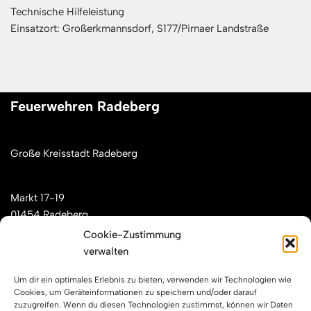
Technische Hilfeleistung
Einsatzort: Großerkmannsdorf, S177/Pirnaer Landstraße
Feuerwehren Radeberg
Große Kreisstadt Radeberg
Markt 17-19
01454 Radeberg
Cookie-Zustimmung
verwalten
Mail: kontakt[at]feuerwehren-radeberg.de
Um dir ein optimales Erlebnis zu bieten, verwenden wir Technologien wie
Feuerwehren Radeberg im Internet
Cookies, um Geräteinformationen zu speichern und/oder darauf
zuzugreifen. Wenn du diesen Technologien zustimmst, können wir Daten