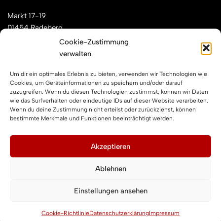
Markt 17-19
01454 Radeberg
Cookie-Zustimmung
verwalten
Mail: kontakt[at]feuerwehren-radeberg.de
Um dir ein optimales Erlebnis zu bieten, verwenden wir Technologien wie
Feuerwehren Radeberg im Internet
Cookies, um Geräteinformationen zu speichern und/oder darauf
zuzugreifen. Wenn du diesen Technologien zustimmst, können wir Daten
wie das Surfverhalten oder eindeutige IDs auf dieser Website verarbeiten.
Wenn du deine Zustimmung nicht erteilst oder zurückziehst, können
Facebook
Instagram
YouTube
bestimmte Merkmale und Funktionen beeinträchtigt werden.
Impressum und Datenschutz
Akzeptieren
Ablehnen
Impressum
Datenschutzerklärung
Einstellungen ansehen
Cookie-Richtlinie (EU)
Cookie-Richtlinie
Datenschutzerklärung
Impressum
Neve
| Präsentiert von
WordPress