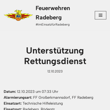
Feuerwehren
Zum
Radeberg
Inhalt
#imEinsatzfürRadeberg
springen
Unterstützung
Rettungsdienst
12.10.2023
Datum:
12.10.2023 um 07:33 Uhr
Alarmierungsart:
FF Großerkmannsdorf, FF Radeberg
Einsatzart:
Technische Hilfeleistung
Einsatzort:
Radeberg, Röderstr.