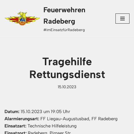
Feuerwehren
Zum
Radeberg
Inhalt
#imEinsatzfürRadeberg
springen
Tragehilfe
Rettungsdienst
15.10.2023
Datum:
15.10.2023 um 19:05 Uhr
Alarmierungsart:
FF Liegau-Augustusbad, FF Radeberg
Einsatzart:
Technische Hilfeleistung
Einsatzort:
Radeberg, Pirnaer Str.