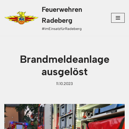
Feuerwehren
Zum
Radeberg
Inhalt
#imEinsatzfürRadeberg
springen
Brandmeldeanlage
ausgelöst
11.10.2023