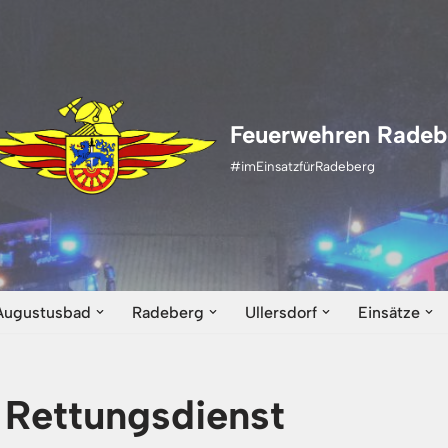
Feuerwehren Radeb
#imEinsatzfürRadeberg
Augustusbad
Radeberg
Ullersdorf
Einsätze
e Rettungsdienst