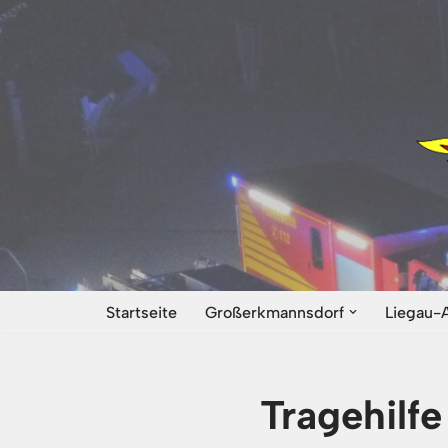
Zum
Inhalt
springen
Startseite
Großerkmannsdorf
Liegau-
Tragehilf