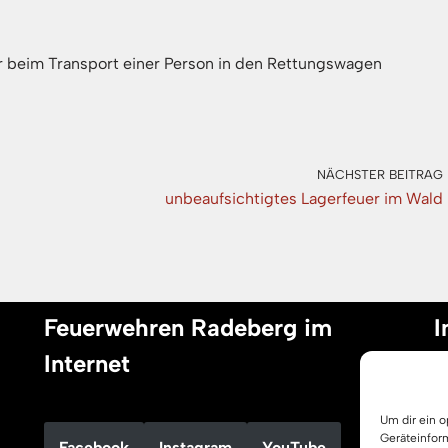
 beim Transport einer Person in den Rettungswagen
NÄCHSTER BEITRAG
unbeaufsichtigtes Lagerfeuer im Wald
Feuerwehren Radeberg im
I
Internet
I
Um dir ein 
D
Geräteinfor
Facebook
Instagram
YouTube