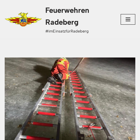
Feuerwehren
Zum
Radeberg
Inhalt
#imEinsatzfürRadeberg
springen