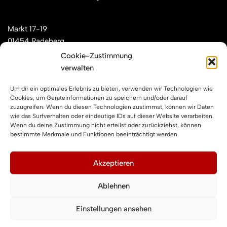
Markt 17-19
01454 Radeberg
Cookie-Zustimmung
verwalten
Mail: kontakt[at]feuerwehren-radeberg.de
Um dir ein optimales Erlebnis zu bieten, verwenden wir Technologien wie
Feuerwehren Radeberg im Internet
Cookies, um Geräteinformationen zu speichern und/oder darauf
zuzugreifen. Wenn du diesen Technologien zustimmst, können wir Daten
wie das Surfverhalten oder eindeutige IDs auf dieser Website verarbeiten.
Wenn du deine Zustimmung nicht erteilst oder zurückziehst, können
Facebook
Instagram
YouTube
bestimmte Merkmale und Funktionen beeinträchtigt werden.
Impressum und Datenschutz
Akzeptieren
Ablehnen
Impressum
Datenschutzerklärung
Einstellungen ansehen
Cookie-Richtlinie (EU)