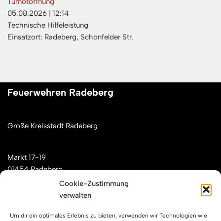
Türnotöffnung
05.08.2026
|
12:14
Technische Hilfeleistung
Einsatzort: Radeberg, Schönfelder Str.
Feuerwehren Radeberg
Große Kreisstadt Radeberg
Markt 17-19
01454 Radeberg
Cookie-Zustimmung
verwalten
Mail: kontakt[at]feuerwehren-radeberg.de
Um dir ein optimales Erlebnis zu bieten, verwenden wir Technologien wie
Feuerwehren Radeberg im Internet