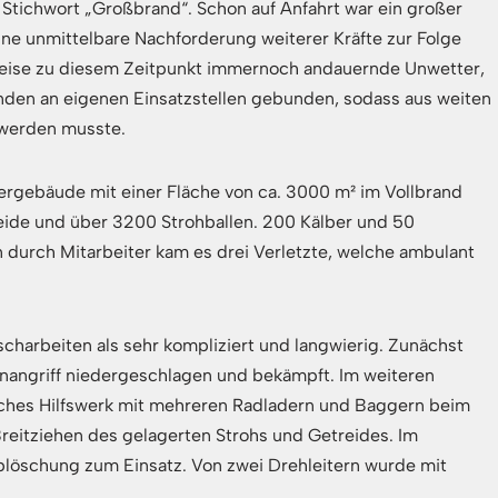
 Stichwort „Großbrand“. Schon auf Anfahrt war ein großer
e unmittelbare Nachforderung weiterer Kräfte zur Folge
weise zu diesem Zeitpunkt immernoch andauernde Unwetter,
den an eigenen Einsatzstellen gebunden, sodass aus weiten
 werden musste.
agergebäude mit einer Fläche von ca. 3000 m² im Vollbrand
eide und über 3200 Strohballen. 200 Kälber und 50
durch Mitarbeiter kam es drei Verletzte, welche ambulant
scharbeiten als sehr kompliziert und langwierig. Zunächst
angriff niedergeschlagen und bekämpft. Im weiteren
isches Hilfswerk mit mehreren Radladern und Baggern beim
eitziehen des gelagerten Strohs und Getreides. Im
löschung zum Einsatz. Von zwei Drehleitern wurde mit