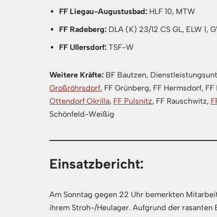
FF Liegau-Augustusbad:
HLF 10, MTW
FF Radeberg:
DLA (K) 23/12 CS GL, ELW 1, G
FF Ullersdorf:
TSF-W
Weitere Kräfte:
BF Bautzen, Dienstleistungsu
Großröhrsdorf
, FF Grünberg, FF Hermsdorf, FF
Ottendorf Okrilla
,
FF Pulsnitz
, FF Rauschwitz,
F
Schönfeld-Weißig
Einsatzbericht:
Am Sonntag gegen 22 Uhr bemerkten Mitarbeite
ihrem Stroh-/Heulager. Aufgrund der rasanten 