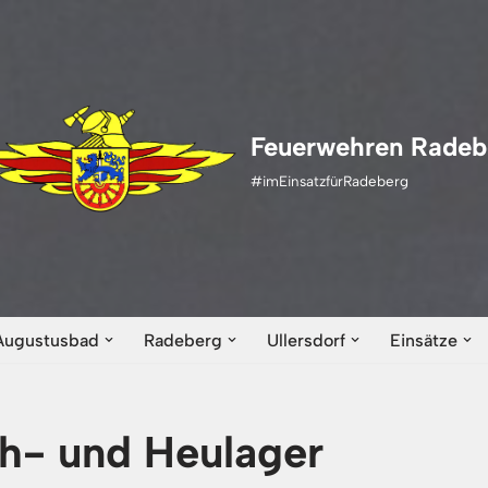
Feuerwehren Radeb
#imEinsatzfürRadeberg
Augustusbad
Radeberg
Ullersdorf
Einsätze
h- und Heulager