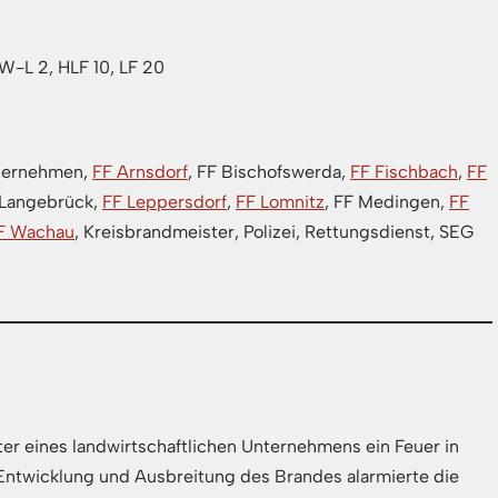
W-L 2, HLF 10, LF 20
nternehmen,
FF Arnsdorf
, FF Bischofswerda,
FF Fischbach
,
FF
 Langebrück,
FF Leppersdorf
,
FF Lomnitz
, FF Medingen,
FF
F Wachau
, Kreisbrandmeister, Polizei, Rettungsdienst, SEG
r eines landwirtschaftlichen Unternehmens ein Feuer in
Entwicklung und Ausbreitung des Brandes alarmierte die