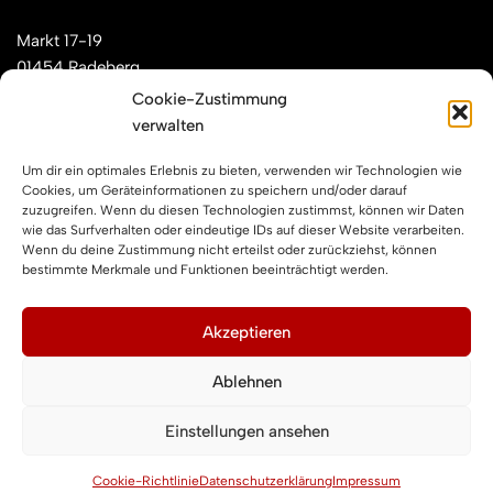
Markt 17-19
01454 Radeberg
Cookie-Zustimmung
verwalten
Mail: kontakt[at]feuerwehren-radeberg.de
Um dir ein optimales Erlebnis zu bieten, verwenden wir Technologien wie
Feuerwehren Radeberg im Internet
Cookies, um Geräteinformationen zu speichern und/oder darauf
zuzugreifen. Wenn du diesen Technologien zustimmst, können wir Daten
wie das Surfverhalten oder eindeutige IDs auf dieser Website verarbeiten.
Wenn du deine Zustimmung nicht erteilst oder zurückziehst, können
Facebook
Instagram
YouTube
bestimmte Merkmale und Funktionen beeinträchtigt werden.
Impressum und Datenschutz
Akzeptieren
Ablehnen
Impressum
Datenschutzerklärung
Einstellungen ansehen
Cookie-Richtlinie (EU)
Cookie-Richtlinie
Datenschutzerklärung
Impressum
Neve
| Präsentiert von
WordPress