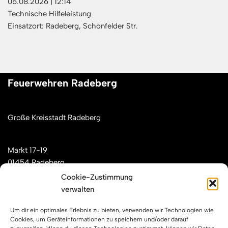
05.08.2026
|
12:14
Technische Hilfeleistung
Einsatzort: Radeberg, Schönfelder Str.
Feuerwehren Radeberg
Große Kreisstadt Radeberg
Markt 17-19
01454 Radeberg
Cookie-Zustimmung
verwalten
Mail: kontakt[at]feuerwehren-radeberg.de
Um dir ein optimales Erlebnis zu bieten, verwenden wir Technologien wie
Feuerwehren Radeberg im Internet
Cookies, um Geräteinformationen zu speichern und/oder darauf