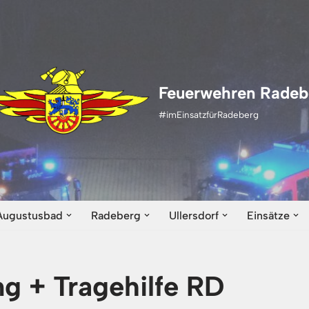
Feuerwehren Radeb
#imEinsatzfürRadeberg
Augustusbad
Radeberg
Ullersdorf
Einsätze
ng + Tragehilfe RD