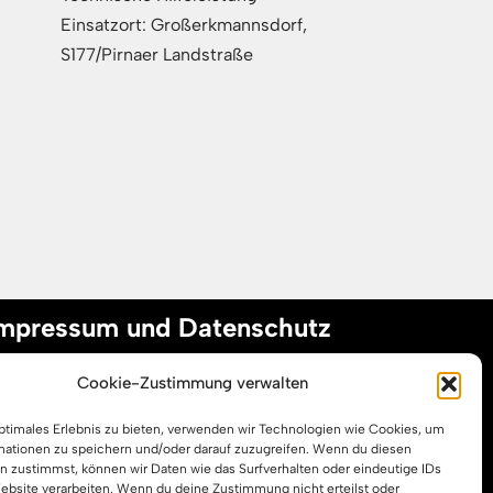
Einsatzort: Großerkmannsdorf,
S177/Pirnaer Landstraße
mpressum und Datenschutz
Cookie-Zustimmung verwalten
mpressum
optimales Erlebnis zu bieten, verwenden wir Technologien wie Cookies, um
atenschutzerklärung
mationen zu speichern und/oder darauf zuzugreifen. Wenn du diesen
ookie-Richtlinie (EU)
n zustimmst, können wir Daten wie das Surfverhalten oder eindeutige IDs
Website verarbeiten. Wenn du deine Zustimmung nicht erteilst oder