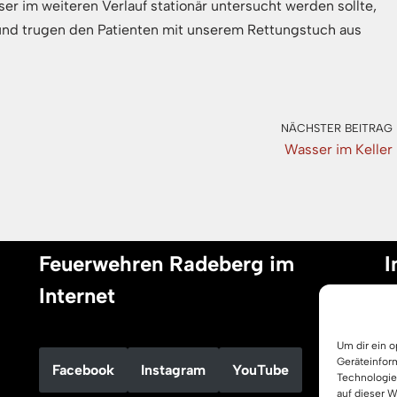
er im weiteren Verlauf stationär untersucht werden sollte,
 und trugen den Patienten mit unserem Rettungstuch aus
NÄCHSTER BEITRAG
Wasser im Keller
Feuerwehren Radeberg im
I
Internet
I
Um dir ein 
D
Geräteinfor
Facebook
Instagram
YouTube
C
Technologie
auf dieser 