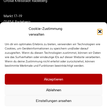
Große Kreisstadt Radeberg
Markt 17-19
01454 Radeberg
Cookie-Zustimmung
verwalten
Mail: kontakt[at]feuerwehren-radeberg.de
Um dir ein optimales Erlebnis zu bieten, verwenden wir Technologien wie
Feuerwehren Radeberg im Internet
Cookies, um Geräteinformationen zu speichern und/oder darauf
zuzugreifen. Wenn du diesen Technologien zustimmst, können wir Daten
wie das Surfverhalten oder eindeutige IDs auf dieser Website verarbeiten.
Wenn du deine Zustimmung nicht erteilst oder zurückziehst, können
Facebook
Instagram
YouTube
bestimmte Merkmale und Funktionen beeinträchtigt werden.
Impressum und Datenschutz
Akzeptieren
Ablehnen
Impressum
Datenschutzerklärung
Einstellungen ansehen
Cookie-Richtlinie (EU)