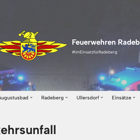
Feuerwehren Radeb
#imEinsatzfürRadeberg
Augustusbad
Radeberg
Ullersdorf
Einsätze
ehrsunfall