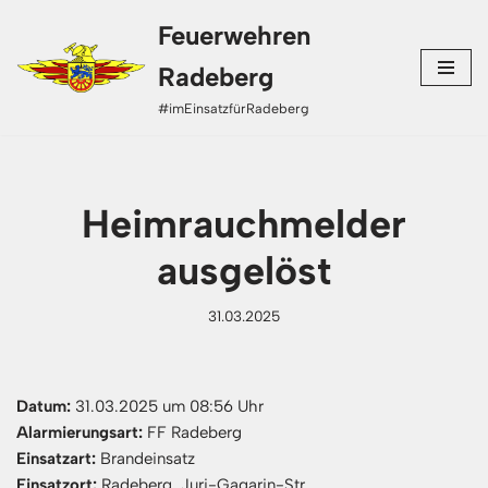
Feuerwehren
Zum
Radeberg
Inhalt
#imEinsatzfürRadeberg
springen
Heimrauchmelder
ausgelöst
31.03.2025
Datum:
31.03.2025 um 08:56 Uhr
Alarmierungsart:
FF Radeberg
Einsatzart:
Brandeinsatz
Einsatzort:
Radeberg, Juri-Gagarin-Str.