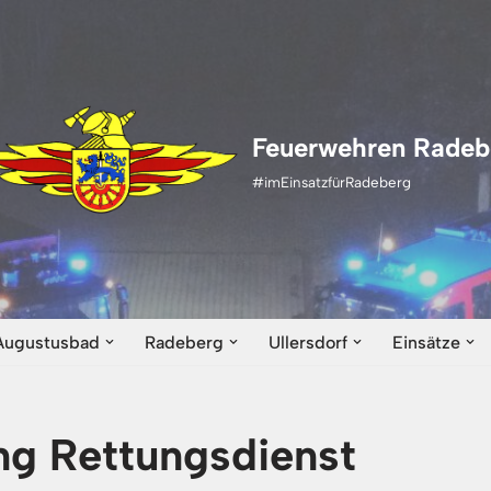
Feuerwehren Radeb
#imEinsatzfürRadeberg
Augustusbad
Radeberg
Ullersdorf
Einsätze
ng Rettungsdienst