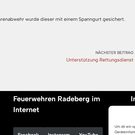
hrenabwehr wurde dieser mit einem Spanngurt gesichert.
NÄCHSTER BEITRAG
Unterstützung Rettungsdienst
Feuerwehren Radeberg im
I
Internet
I
Um dir ein 
D
Geräteinfor
Facebook
Instagram
YouTube