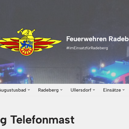
Feuerwehren Radeb
#imEinsatzfürRadeberg
Augustusbad
Radeberg
Ullersdorf
Einsätze
g Telefonmast