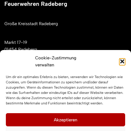
Feuerwehren Radeberg
Große Kreisstadt Radeberg
Markt 17-19
01454 Radeberg
Cookie-Zustimmung
verwalten
Mail: kontakt[at]feuerwehren-radeberg.de
Um dir ein optimales Erlebnis zu bieten, verwenden wir Technologien wie
Feuerwehren Radeberg im Internet
Cookies, um Geräteinformationen zu speichern und/oder darauf
zuzugreifen. Wenn du diesen Technologien zustimmst, können wir Daten
wie das Surfverhalten oder eindeutige IDs auf dieser Website verarbeiten.
Wenn du deine Zustimmung nicht erteilst oder zurückziehst, können
Facebook
Instagram
YouTube
bestimmte Merkmale und Funktionen beeinträchtigt werden.
Impressum und Datenschutz
Akzeptieren