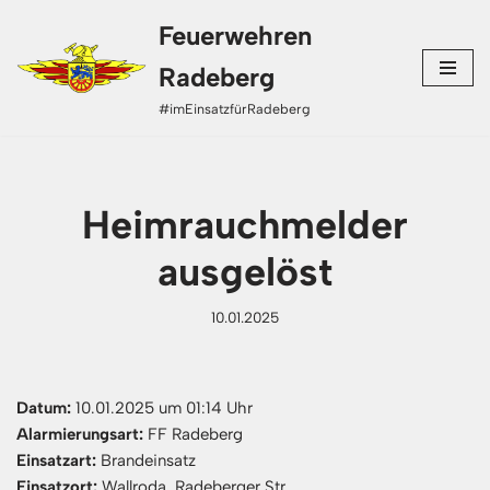
Feuerwehren
Zum
Radeberg
Inhalt
#imEinsatzfürRadeberg
springen
Heimrauchmelder
ausgelöst
10.01.2025
Datum:
10.01.2025 um 01:14 Uhr
Alarmierungsart:
FF Radeberg
Einsatzart:
Brandeinsatz
Einsatzort:
Wallroda, Radeberger Str.