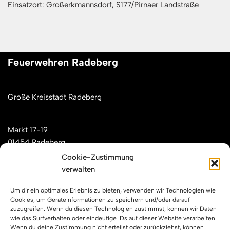
Einsatzort: Großerkmannsdorf, S177/Pirnaer Landstraße
Feuerwehren Radeberg
Große Kreisstadt Radeberg
Markt 17-19
01454 Radeberg
Cookie-Zustimmung
verwalten
Mail: kontakt[at]feuerwehren-radeberg.de
Um dir ein optimales Erlebnis zu bieten, verwenden wir Technologien wie
Feuerwehren Radeberg im Internet
Cookies, um Geräteinformationen zu speichern und/oder darauf
zuzugreifen. Wenn du diesen Technologien zustimmst, können wir Daten
wie das Surfverhalten oder eindeutige IDs auf dieser Website verarbeiten.
Wenn du deine Zustimmung nicht erteilst oder zurückziehst, können