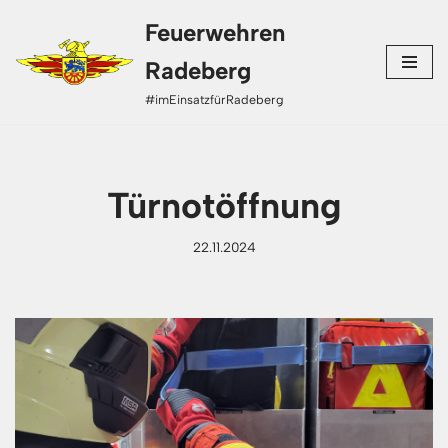
Feuerwehren
Zum
Radeberg
Inhalt
#imEinsatzfürRadeberg
springen
Türnotöffnung
22.11.2024