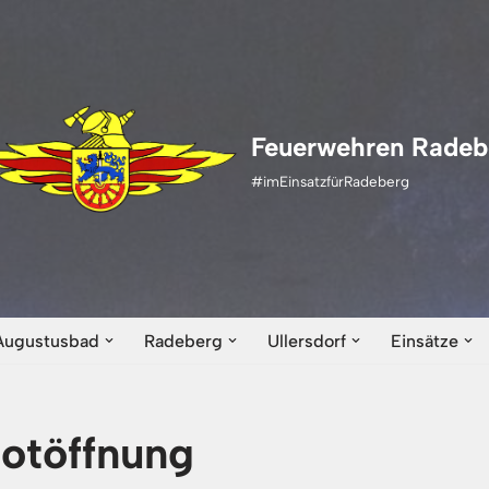
Feuerwehren Radeb
#imEinsatzfürRadeberg
Augustusbad
Radeberg
Ullersdorf
Einsätze
otöffnung