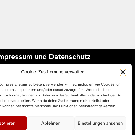
mpressum und Datenschutz
Cookie-Zustimmung verwalten
mpressum
optimales Erlebnis zu bieten, verwenden wir Technologien wie Cookies, um
atenschutzerklärung
mationen zu speichern und/oder darauf zuzugreifen. Wenn du diesen
ookie-Richtlinie (EU)
n zustimmst, können wir Daten wie das Surfverhalten oder eindeutige IDs
Website verarbeiten. Wenn du deine Zustimmung nicht erteilst oder
t, können bestimmte Merkmale und Funktionen beeinträchtigt werden.
ptieren
Ablehnen
Einstellungen ansehen