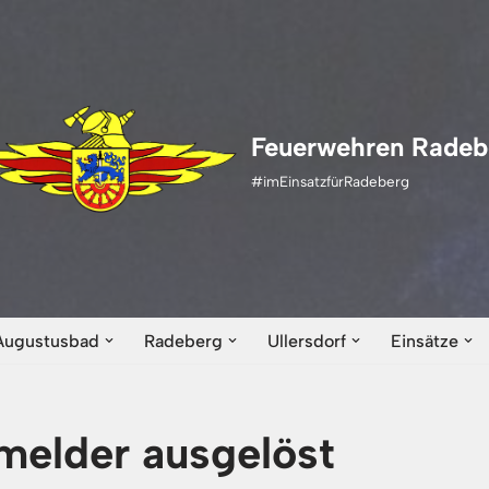
Feuerwehren Radeb
#imEinsatzfürRadeberg
Augustusbad
Radeberg
Ullersdorf
Einsätze
elder ausgelöst