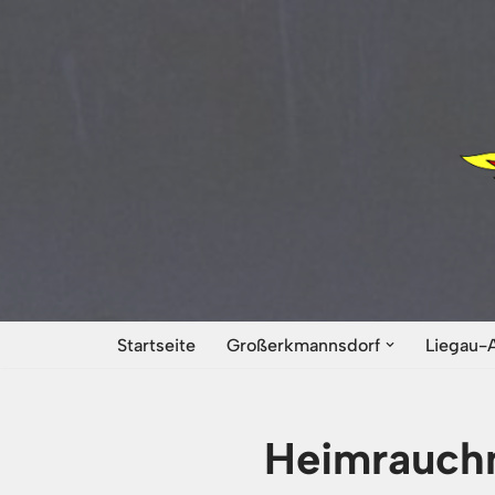
Zum
Inhalt
springen
Startseite
Großerkmannsdorf
Liegau-
Heimrauchm