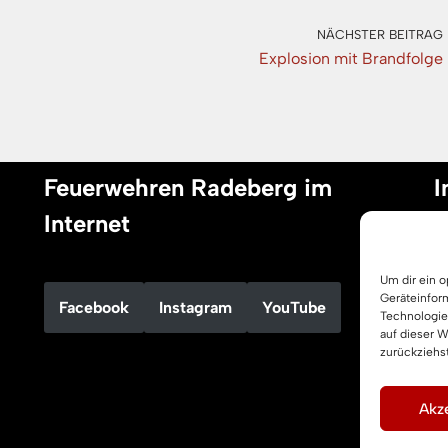
NÄCHSTER BEITRAG
Explosion mit Brandfolge
Feuerwehren Radeberg im
I
Internet
I
Um dir ein 
D
Geräteinfor
Facebook
Instagram
YouTube
C
Technologie
auf dieser 
zurückziehs
Akze