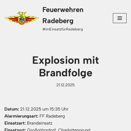
Feuerwehren
Zum
Radeberg
Inhalt
#imEinsatzfürRadeberg
springen
Explosion mit
Brandfolge
21.12.2025
Datum:
21.12.2025 um 15:35 Uhr
Alarmierungsart:
FF Radeberg
Einsatzart:
Brandeinsatz
Einsatzort:
Großröhrsdorf, Charlottengrund