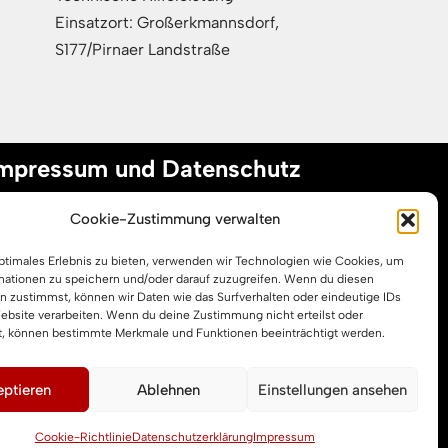
Einsatzort: Großerkmannsdorf,
S177/Pirnaer Landstraße
mpressum und Datenschutz
Cookie-Zustimmung verwalten
mpressum
optimales Erlebnis zu bieten, verwenden wir Technologien wie Cookies, um
atenschutzerklärung
mationen zu speichern und/oder darauf zuzugreifen. Wenn du diesen
ookie-Richtlinie (EU)
n zustimmst, können wir Daten wie das Surfverhalten oder eindeutige IDs
Website verarbeiten. Wenn du deine Zustimmung nicht erteilst oder
t, können bestimmte Merkmale und Funktionen beeinträchtigt werden.
ptieren
Ablehnen
Einstellungen ansehen
Cookie-Richtlinie
Datenschutzerklärung
Impressum