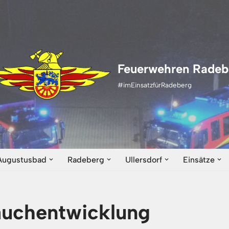
Feuerwehren Radeb
#imEinsatzfürRadeberg
Augustusbad
Radeberg
Ullersdorf
Einsätze
auchentwicklung