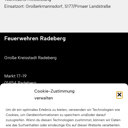
Einsatzort: Großerkmannsdorf, S177/Pirnaer Landstraße
Feuerwehren Radeberg
Große Kreisstadt Radeberg
Markt 17-19
01454 Radeberg
Cookie-Zustimmung
verwalten
Mail: kontakt[at]feuerwehren-radeberg.de
Um dir ein optimales Erlebnis zu bieten, verwenden wir Technologien wie
Feuerwehren Radeberg im Internet
Cookies, um Geräteinformationen zu speichern und/oder darauf
zuzugreifen. Wenn du diesen Technologien zustimmst, können wir Daten
wie das Surfverhalten oder eindeutige IDs auf dieser Website verarbeiten.