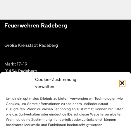
Feuerwehren Radeberg
Große Kreisstadt Radeberg
Markt 17-19
01454 Radeberg
Cookie-Zustimmung
verwalten
Mail: kontakt[at]feuerwehren-radeberg.de
Um dir ein optimales Erlebnis zu bieten, verwenden wir Technologien wie
Feuerwehren Radeberg im Internet
Cookies, um Geräteinformationen zu speichern und/oder darauf
zuzugreifen. Wenn du diesen Technologien zustimmst, können wir Daten
wie das Surfverhalten oder eindeutige IDs auf dieser Website verarbeiten.
Wenn du deine Zustimmung nicht erteilst oder zurückziehst, können
Facebook
Instagram
YouTube
bestimmte Merkmale und Funktionen beeinträchtigt werden.