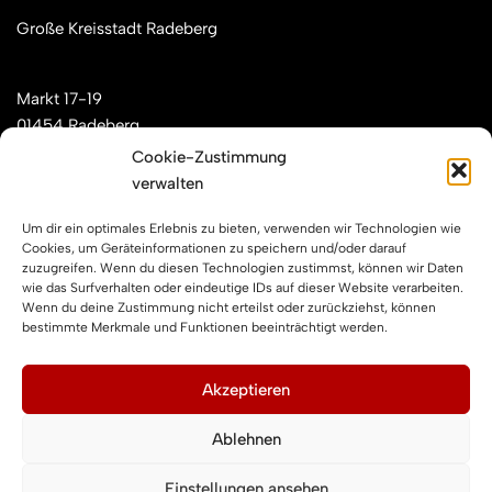
Große Kreisstadt Radeberg
Markt 17-19
01454 Radeberg
Cookie-Zustimmung
verwalten
Mail: kontakt[at]feuerwehren-radeberg.de
Um dir ein optimales Erlebnis zu bieten, verwenden wir Technologien wie
Feuerwehren Radeberg im Internet
Cookies, um Geräteinformationen zu speichern und/oder darauf
zuzugreifen. Wenn du diesen Technologien zustimmst, können wir Daten
wie das Surfverhalten oder eindeutige IDs auf dieser Website verarbeiten.
Wenn du deine Zustimmung nicht erteilst oder zurückziehst, können
Facebook
Instagram
YouTube
bestimmte Merkmale und Funktionen beeinträchtigt werden.
Impressum und Datenschutz
Akzeptieren
Ablehnen
Impressum
Datenschutzerklärung
Einstellungen ansehen