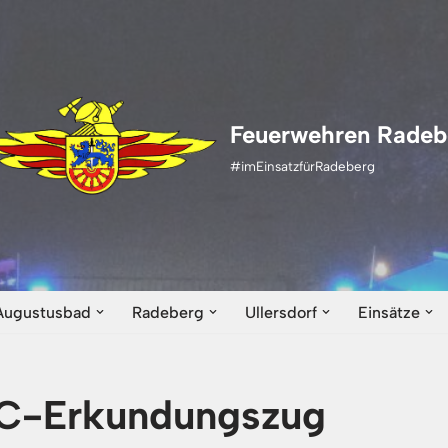
Feuerwehren Radeb
#imEinsatzfürRadeberg
Augustusbad
Radeberg
Ullersdorf
Einsätze
BC-Erkundungszug