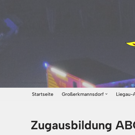
Zum
Inhalt
springen
Startseite
Großerkmannsdorf
Liegau-
Zugausbildung A