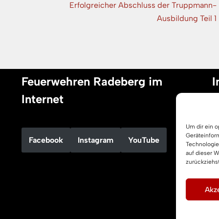
Erfolgreicher Abschluss der Truppmann-
Ausbildung Teil 1
Feuerwehren Radeberg im
I
Internet
I
Um dir ein 
D
Geräteinfor
Facebook
Instagram
YouTube
C
Technologie
auf dieser 
zurückziehs
Akze