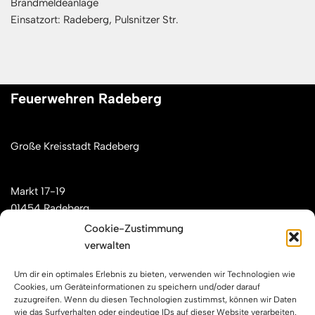
Brandmeldeanlage
Einsatzort: Radeberg, Pulsnitzer Str.
Feuerwehren Radeberg
Große Kreisstadt Radeberg
Markt 17-19
01454 Radeberg
Cookie-Zustimmung
verwalten
Mail: kontakt[at]feuerwehren-radeberg.de
Um dir ein optimales Erlebnis zu bieten, verwenden wir Technologien wie
Feuerwehren Radeberg im Internet
Cookies, um Geräteinformationen zu speichern und/oder darauf
zuzugreifen. Wenn du diesen Technologien zustimmst, können wir Daten
wie das Surfverhalten oder eindeutige IDs auf dieser Website verarbeiten.