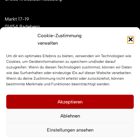
Markt 17-19
01454 Radeberg
Cookie-Zustimmung
verwalten
Mail: kontakt[at]feuerwehren-radeberg.de
Um dir ein optimales Erlebnis zu bieten, verwenden wir Technologien wie
Feuerwehren Radeberg im Internet
Cookies, um Geräteinformationen zu speichern und/oder darauf
zuzugreifen. Wenn du diesen Technologien zustimmst, können wir Daten
wie das Surfverhalten oder eindeutige IDs auf dieser Website verarbeiten.
Wenn du deine Zustimmung nicht erteilst oder zurückziehst, können
Facebook
Instagram
YouTube
bestimmte Merkmale und Funktionen beeinträchtigt werden.
Impressum und Datenschutz
Akzeptieren
Ablehnen
Impressum
Datenschutzerklärung
Einstellungen ansehen
Cookie-Richtlinie (EU)