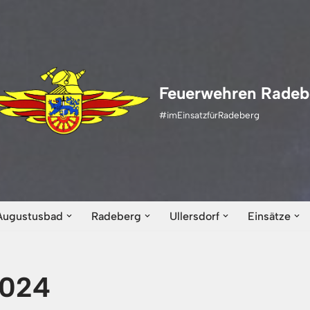
Feuerwehren Radeb
#imEinsatzfürRadeberg
Augustusbad
Radeberg
Ullersdorf
Einsätze
2024