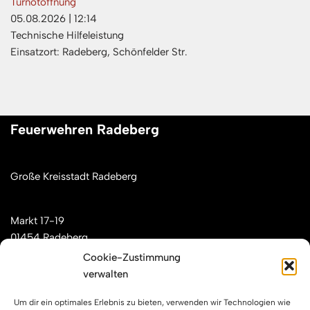
Türnotöffnung
05.08.2026
|
12:14
Technische Hilfeleistung
Einsatzort: Radeberg, Schönfelder Str.
Feuerwehren Radeberg
Große Kreisstadt Radeberg
Markt 17-19
01454 Radeberg
Cookie-Zustimmung
verwalten
Mail: kontakt[at]feuerwehren-radeberg.de
Um dir ein optimales Erlebnis zu bieten, verwenden wir Technologien wie
Feuerwehren Radeberg im Internet