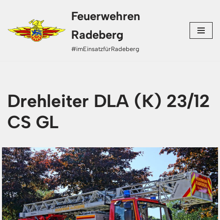
Feuerwehren
Zum
Radeberg
Inhalt
#imEinsatzfürRadeberg
springen
Drehleiter DLA (K) 23/12
CS GL