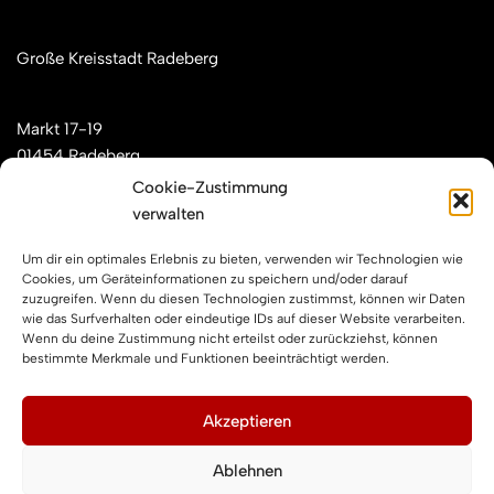
Große Kreisstadt Radeberg
Markt 17-19
01454 Radeberg
Cookie-Zustimmung
verwalten
Mail: kontakt[at]feuerwehren-radeberg.de
Um dir ein optimales Erlebnis zu bieten, verwenden wir Technologien wie
Feuerwehren Radeberg im Internet
Cookies, um Geräteinformationen zu speichern und/oder darauf
zuzugreifen. Wenn du diesen Technologien zustimmst, können wir Daten
wie das Surfverhalten oder eindeutige IDs auf dieser Website verarbeiten.
Wenn du deine Zustimmung nicht erteilst oder zurückziehst, können
Facebook
Instagram
YouTube
bestimmte Merkmale und Funktionen beeinträchtigt werden.
Impressum und Datenschutz
Akzeptieren
Ablehnen
Impressum