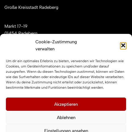
Große Kreisstadt Radeberg
Markt 17-19
01454 Radeberg
Cookie-Zustimmung
verwalten
Mail: kontakt[at]feuerwehren-radeberg.de
Um dir ein optimales Erlebnis zu bieten, verwenden wir Technologien wie
Feuerwehren Radeberg im Internet
Cookies, um Geräteinformationen zu speichern und/oder darauf
zuzugreifen. Wenn du diesen Technologien zustimmst, können wir Daten
wie das Surfverhalten oder eindeutige IDs auf dieser Website verarbeiten.
Wenn du deine Zustimmung nicht erteilst oder zurückziehst, können
Facebook
Instagram
YouTube
bestimmte Merkmale und Funktionen beeinträchtigt werden.
Impressum und Datenschutz
Akzeptieren
Ablehnen
Impressum
Datenschutzerklärung
Einstellungen ansehen