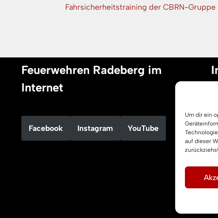
Fahrsicherheitstraining der CBRN-Gruppe
Feuerwehren Radeberg im
I
Internet
I
Um dir ein 
D
Geräteinfor
Facebook
Instagram
YouTube
C
Technologie
auf dieser 
zurückziehs
Akze