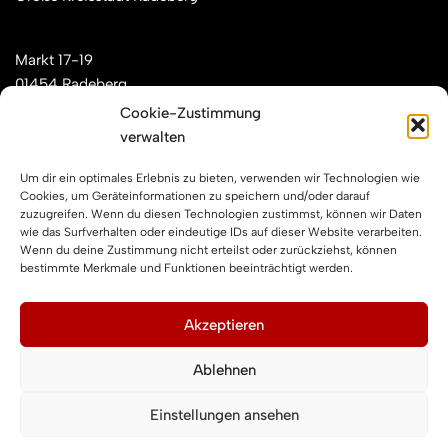
Markt 17-19
01454 Radeberg
Cookie-Zustimmung
verwalten
Mail: kontakt[at]feuerwehren-radeberg.de
Um dir ein optimales Erlebnis zu bieten, verwenden wir Technologien wie
Feuerwehren Radeberg im Internet
Cookies, um Geräteinformationen zu speichern und/oder darauf
zuzugreifen. Wenn du diesen Technologien zustimmst, können wir Daten
wie das Surfverhalten oder eindeutige IDs auf dieser Website verarbeiten.
Wenn du deine Zustimmung nicht erteilst oder zurückziehst, können
Facebook
Instagram
YouTube
bestimmte Merkmale und Funktionen beeinträchtigt werden.
Impressum und Datenschutz
Akzeptieren
Ablehnen
Impressum
Datenschutzerklärung
Einstellungen ansehen
Cookie-Richtlinie (EU)