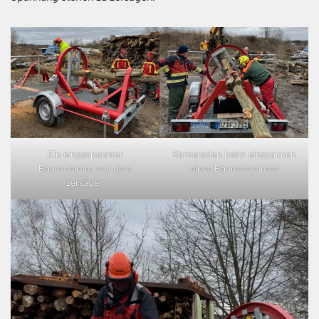
Ein eingespannter
Kameraden beim einspannen
Baumstamm vor dem
eines Baumstammes
zersägen