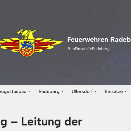
Feuerwehren Radeb
#imEinsatzfürRadeberg
Augustusbad
Radeberg
Ullersdorf
Einsätze
 – Leitung der