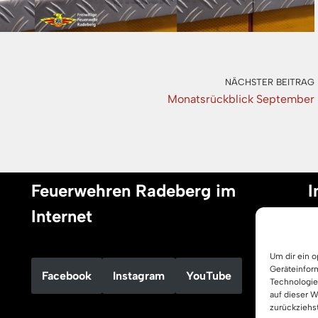
NÄCHSTER BEITRAG
Monatsrückblick September
Feuerwehren Radeberg im
I
Internet
I
Um dir ein 
D
Geräteinfor
Facebook
Instagram
YouTube
C
Technologie
auf dieser 
zurückziehs