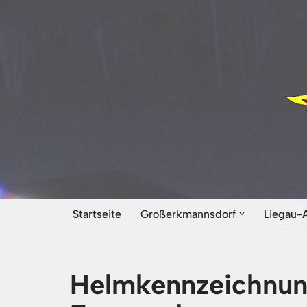
Zum
Inhalt
springen
Startseite
Großerkmannsdorf
Liegau-
Helmkennzeichnung