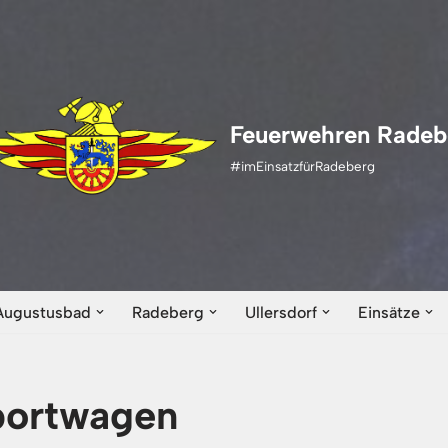
Feuerwehren Radeb
#imEinsatzfürRadeberg
Augustusbad
Radeberg
Ullersdorf
Einsätze
portwagen