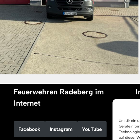
Feuerwehren Radeberg im
I
Internet
I
Um dir ein 
D
Geräteinfor
Facebook
Instagram
YouTube
C
Technologie
auf dieser 