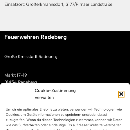
Einsatzort: Großerkmannsdorf, S177/Pirnaer Landstraße
Feuerwehren Radeberg
Große Kreisstadt Radeberg
Markt 17-19
01454 Radeberg
Cookie-Zustimmung
verwalten
Mail: kontakt[at]feuerwehren-radeberg.de
Um dir ein optimales Erlebnis zu bieten, verwenden wir Technologien wie
Feuerwehren Radeberg im Internet
Cookies, um Geräteinformationen zu speichern und/oder darauf
zuzugreifen. Wenn du diesen Technologien zustimmst, können wir Daten
wie das Surfverhalten oder eindeutige IDs auf dieser Website verarbeiten.