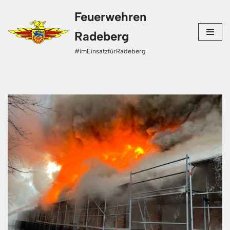
Feuerwehren
Zum
Radeberg
Inhalt
#imEinsatzfürRadeberg
springen