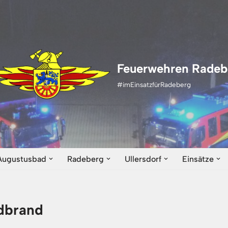
Feuerwehren Radeb
#imEinsatzfürRadeberg
Augustusbad
Radeberg
Ullersdorf
Einsätze
dbrand