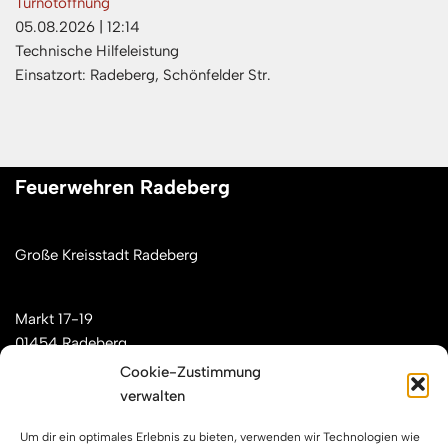
Türnotöffnung
05.08.2026
|
12:14
Technische Hilfeleistung
Einsatzort: Radeberg, Schönfelder Str.
Feuerwehren Radeberg
Große Kreisstadt Radeberg
Markt 17-19
01454 Radeberg
Cookie-Zustimmung
verwalten
Mail: kontakt[at]feuerwehren-radeberg.de
Um dir ein optimales Erlebnis zu bieten, verwenden wir Technologien wie
Feuerwehren Radeberg im Internet