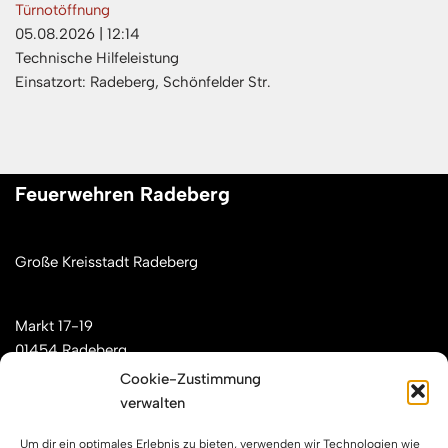
Türnotöffnung
05.08.2026
|
12:14
Technische Hilfeleistung
Einsatzort: Radeberg, Schönfelder Str.
Feuerwehren Radeberg
Große Kreisstadt Radeberg
Markt 17-19
01454 Radeberg
Cookie-Zustimmung
verwalten
Mail: kontakt[at]feuerwehren-radeberg.de
Um dir ein optimales Erlebnis zu bieten, verwenden wir Technologien wie