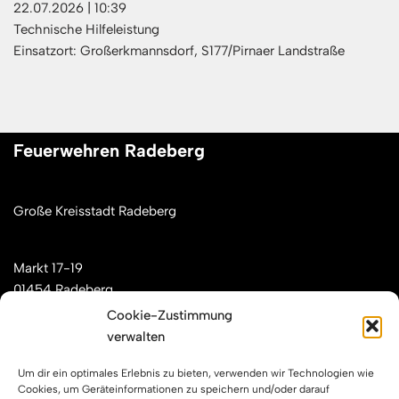
22.07.2026
|
10:39
Technische Hilfeleistung
Einsatzort: Großerkmannsdorf, S177/Pirnaer Landstraße
Feuerwehren Radeberg
Große Kreisstadt Radeberg
Markt 17-19
01454 Radeberg
Cookie-Zustimmung
verwalten
Mail: kontakt[at]feuerwehren-radeberg.de
Um dir ein optimales Erlebnis zu bieten, verwenden wir Technologien wie
Feuerwehren Radeberg im Internet
Cookies, um Geräteinformationen zu speichern und/oder darauf