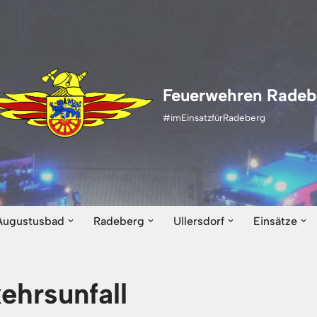
Feuerwehren Radeb
#imEinsatzfürRadeberg
Augustusbad
Radeberg
Ullersdorf
Einsätze
ehrsunfall