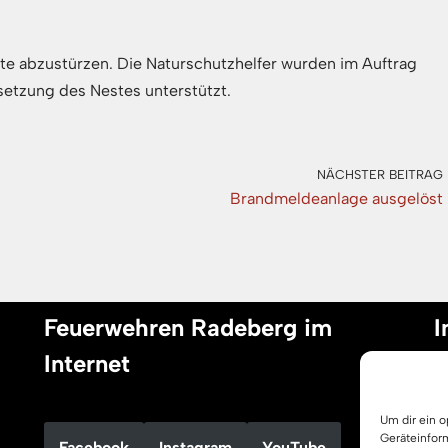
te abzustürzen. Die Naturschutzhelfer wurden im Auftrag
setzung des Nestes unterstützt.
NÄCHSTER BEITRAG
Brandmeldeanlage ausgelöst
Feuerwehren Radeberg im
I
Internet
I
Um dir ein 
D
Geräteinfor
Facebook
Instagram
YouTube