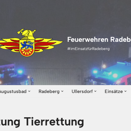
Feuerwehren Radeb
#imEinsatzfürRadeberg
Augustusbad
Radeberg
Ullersdorf
Einsätze
zung Tierrettung